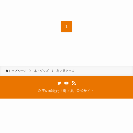
1
トップページ
本・グッズ
鳥ノ凰グッズ
©
王の威厳だ！鳥ノ凰 | 公式サイト.